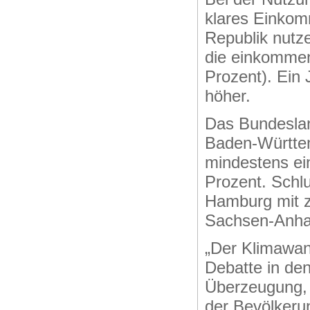
klares Einkom
Republik nutze
die einkommen
Prozent). Ein 
höher.
Das Bundeslan
Baden-Württem
mindestens ein
Prozent. Schl
Hamburg mit z
Sachsen-Anhal
„Der Klimawand
Debatte in den
Überzeugung, 
der Bevölkeru