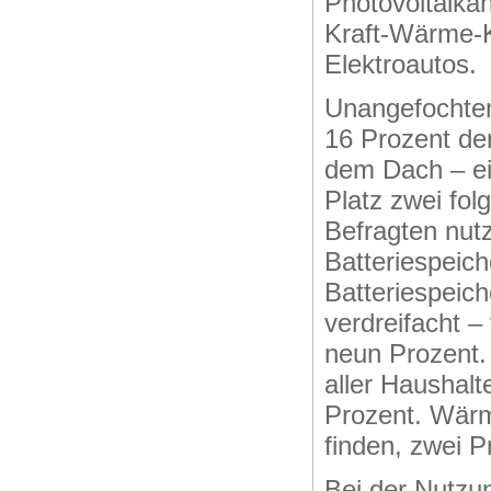
Photovoltaikan
Kraft-Wärme-K
Elektroautos.
Unangefochten
16 Prozent de
dem Dach – ei
Platz zwei fol
Befragten nut
Batteriespeic
Batteriespeich
verdreifacht –
neun Prozent. 
aller Haushal
Prozent. Wärm
finden, zwei P
Bei der Nutzu