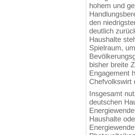
hohem und ger
Handlungsberei
den niedrigst
deutlich zurü
Haushalte ste
Spielraum, um
Bevölkerungsg
bisher breite
Engagement ho
Chefvolkswirt
Insgesamt nut
deutschen Hau
Energiewendet
Haushalte ode
Energiewende