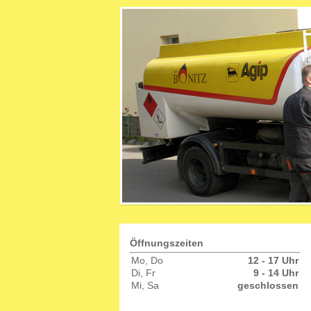
Öffnungszeiten
Mo, Do
12 - 17 Uhr
Di, Fr
9 - 14 Uhr
Mi, Sa
geschlossen