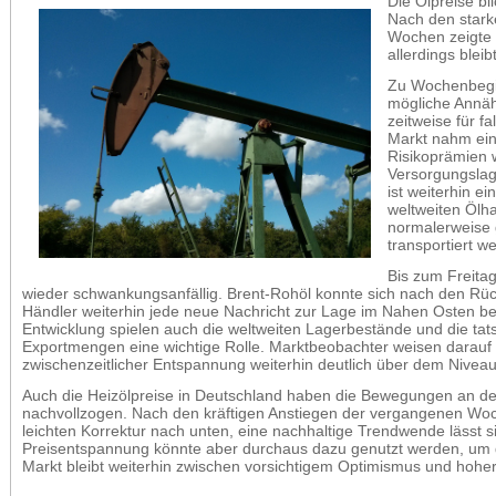
Die Ölpreise b
Nach den star
Wochen zeigte s
allerdings blei
Zu Wochenbegin
mögliche Annäh
zeitweise für f
Markt nahm eine
Risikoprämien w
Versorgungslag
ist weiterhin ei
weltweiten Ölh
normalerweise
transportiert w
Bis zum Freita
wieder schwankungsanfällig. Brent-Rohöl konnte sich nach den Rüc
Händler weiterhin jede neue Nachricht zur Lage im Nahen Osten be
Entwicklung spielen auch die weltweiten Lagerbestände und die tat
Exportmengen eine wichtige Rolle. Marktbeobachter weisen darauf h
zwischenzeitlicher Entspannung weiterhin deutlich über dem Niveau 
Auch die Heizölpreise in Deutschland haben die Bewegungen an de
nachvollzogen. Nach den kräftigen Anstiegen der vergangenen Woc
onitz-brennstoffe.de
leichten Korrektur nach unten, eine nachhaltige Trendwende lässt si
Preisentspannung könnte aber durchaus dazu genutzt werden, um d
wendet Cookies (auch von Drittanbietern), um Informationen über die 
Markt bleibt weiterhin zwischen vorsichtigem Optimismus und hohe
Diese Cookies helfen uns dabei, Ihnen das bestmögliche Online-Erleb