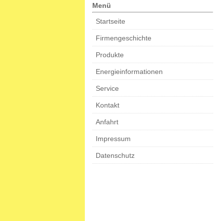
Menü
Startseite
Firmengeschichte
Produkte
Energieinformationen
Service
Kontakt
Anfahrt
Impressum
Datenschutz
Cookies auf b
bonitz-brennstoffe.de ver
die Besucher zu sammeln. 