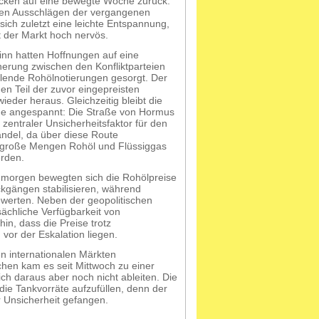
licken auf eine bewegte Woche zurück.
ken Ausschlägen der vergangenen
ich zuletzt eine leichte Entspannung,
bt der Markt hoch nervös.
n hatten Hoffnungen auf eine
erung zwischen den Konfliktparteien
allende Rohölnotierungen gesorgt. Der
n Teil der zuvor eingepreisten
ieder heraus. Gleichzeitig bleibt die
e angespannt: Die Straße von Hormus
n zentraler Unsicherheitsfaktor für den
andel, da über diese Route
 große Mengen Rohöl und Flüssiggas
erden.
gmorgen bewegten sich die Rohölpreise
kgängen stabilisieren, während
werten. Neben der geopolitischen
sächliche Verfügbarkeit von
in, dass die Preise trotz
vor der Eskalation liegen.
n internationalen Märkten
hen kam es seit Mittwoch zu einer
ch daraus aber noch nicht ableiten. Die
ie Tankvorräte aufzufüllen, denn der
Nutzung der Website durch
r Unsicherheit gefangen.
nis zu bieten und unsere